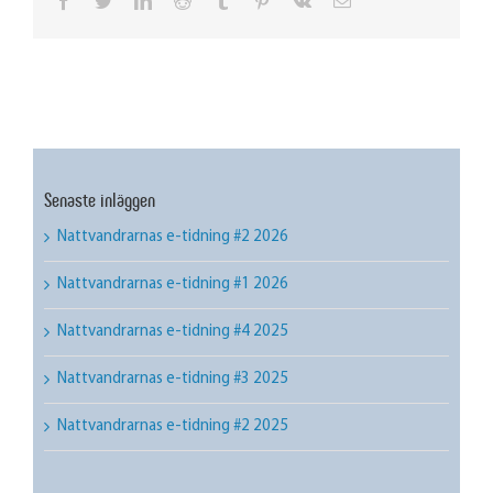
facebook
twitter
linkedin
reddit
tumblr
pinterest
vk
Email
Senaste inläggen
Nattvandrarnas e-tidning #2 2026
Nattvandrarnas e-tidning #1 2026
Nattvandrarnas e-tidning #4 2025
Nattvandrarnas e-tidning #3 2025
Nattvandrarnas e-tidning #2 2025