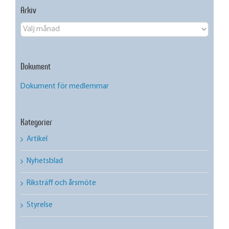
Arkiv
Arkiv
Dokument
Dokument för medlemmar
Kategorier
Artikel
Nyhetsblad
Riksträff och årsmöte
Styrelse