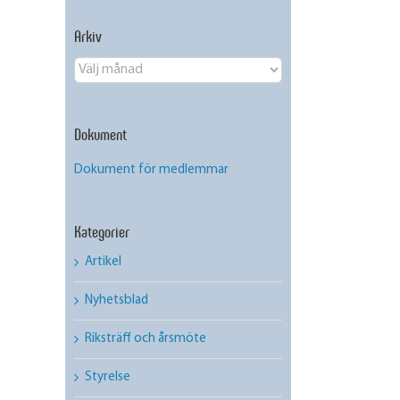
Arkiv
Arkiv
Dokument
Dokument för medlemmar
Kategorier
Artikel
Nyhetsblad
Riksträff och årsmöte
Styrelse