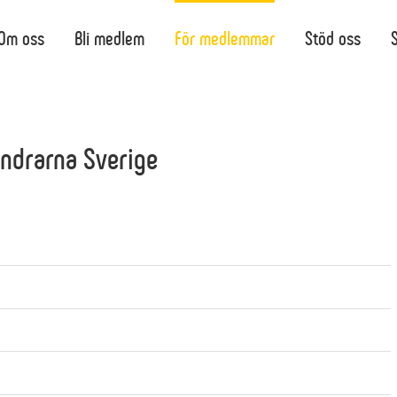
Search
for:
Om oss
Bli medlem
För medlemmar
Stöd oss
ndrarna Sverige