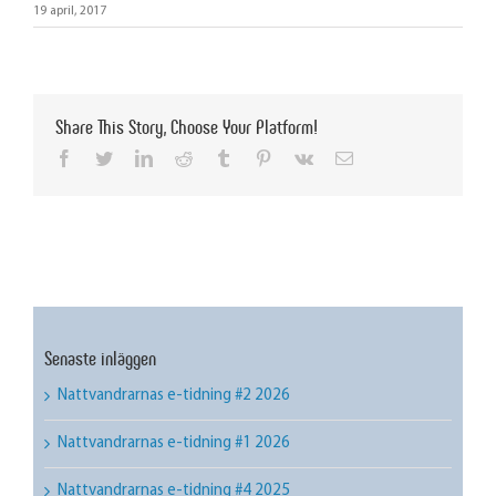
19 april, 2017
Share This Story, Choose Your Platform!
facebook
twitter
linkedin
reddit
tumblr
pinterest
vk
Email
Senaste inläggen
Nattvandrarnas e-tidning #2 2026
Nattvandrarnas e-tidning #1 2026
Nattvandrarnas e-tidning #4 2025