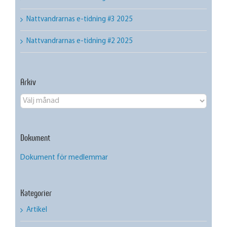
Nattvandrarnas e-tidning #3 2025
Nattvandrarnas e-tidning #2 2025
Arkiv
Arkiv
Dokument
Dokument för medlemmar
Kategorier
Artikel